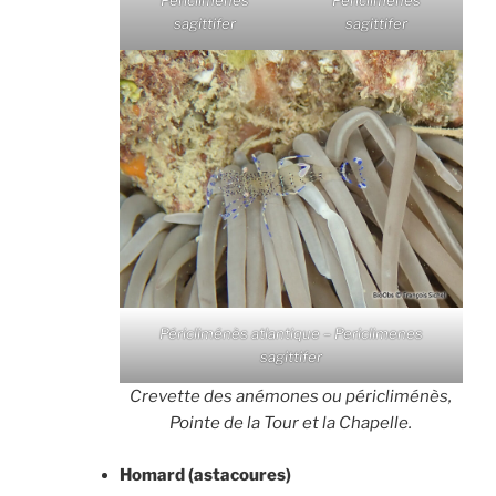
Periclimenes
Periclimenes
sagittifer
sagittifer
Péricliménès atlantique – Periclimenes
sagittifer
Crevette des anémones ou péricliménès,
Pointe de la Tour et la Chapelle.
Homard (astacoures)