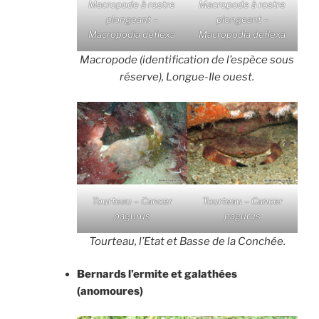
Macropode à rostre
Macropode à rostre
plongeant –
plongeant –
Macropodia deflexa
Macropodia deflexa
Macropode (identification de l’espèce sous
réserve), Longue-Ile ouest.
Tourteau – Cancer
Tourteau – Cancer
pagurus
pagurus
Tourteau, l’Etat et Basse de la Conchée.
Bernards l’ermite et galathées
(anomoures)