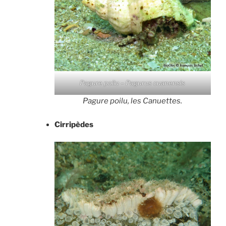
Pagure poilu – Pagurus cuanensis
Pagure poilu, les Canuettes.
Cirripèdes