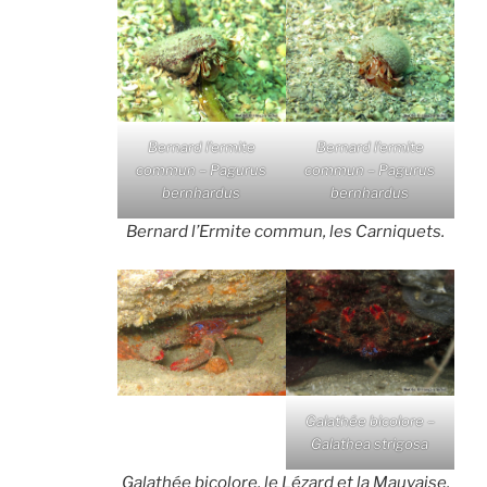
Bernard l’ermite
Bernard l’ermite
commun – Pagurus
commun – Pagurus
bernhardus
bernhardus
Bernard l’Ermite commun, les Carniquets.
Galathée bicolore –
Galathea strigosa
Galathée bicolore, le Lézard et la Mauvaise.