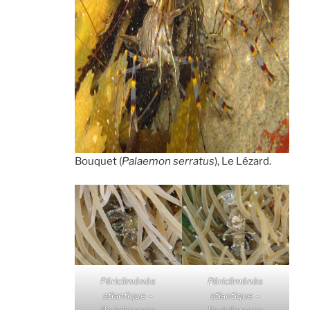
Bouquet (
Palaemon serratus
), Le Lézard.
Péricliménès
Péricliménès
atlantique –
atlantique –