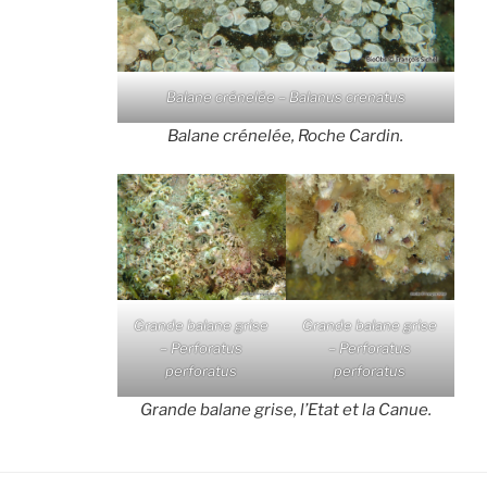
Balane crénelée – Balanus crenatus
Balane crénelée, Roche Cardin.
Grande balane grise
Grande balane grise
– Perforatus
– Perforatus
perforatus
perforatus
Grande balane grise, l’Etat et la Canue.