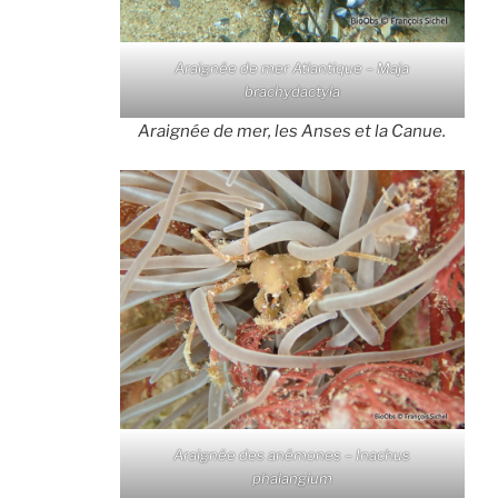
Araignée de mer Atlantique – Maja
brachydactyla
Araignée de mer, les Anses et la Canue.
Araignée des anémones – Inachus
phalangium