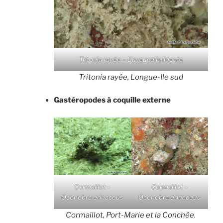
Tritonia rayée – Duvaucelia lineata
Tritonia rayée, Longue-Ile sud
Gastéropodes à coquille externe
Cormaillot –
Cormaillot –
Ocenebra erinaceus
Ocenebra erinaceus
Cormaillot, Port-Marie et la Conchée.