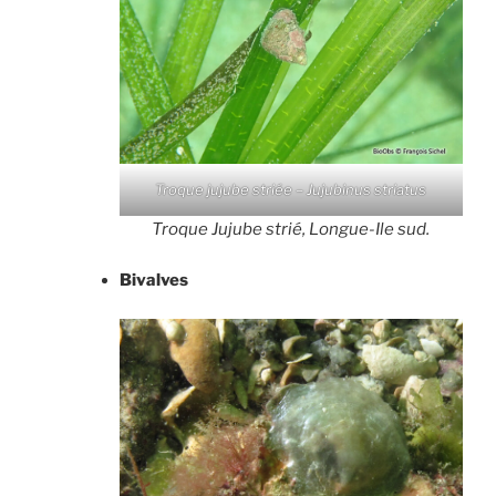
Troque jujube striée – Jujubinus striatus
Troque Jujube strié, Longue-Ile sud.
Bivalves