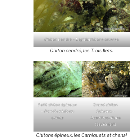
Chiton cendré – Lepidochitona cinerea
Chiton cendré, les Trois Ilets.
Petit chiton épineux
Grand chiton
– Acanthochitona
épineux –
crinita
Acanthochitona
fascicularis
Chitons épineux, les Carniquets et chenal