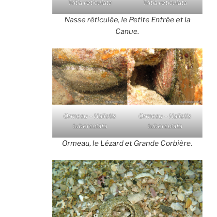
Tritia reticulata
Tritia reticulata
Nasse réticulée, le Petite Entrée et la
Canue.
Ormeau – Haliotis
Ormeau – Haliotis
tuberculata
tuberculata
Ormeau, le Lézard et Grande Corbière.