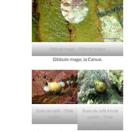
Gibbule mage – Gibbula magus
Gibbule mage, la Canue.
Grain de café – Trivia
Grain de café à trois
arctica
points – Trivia
monacha