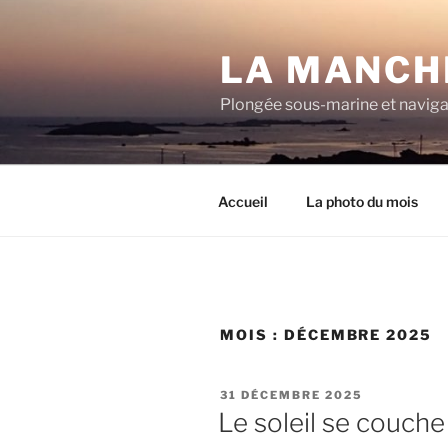
Aller
au
LA MANCH
contenu
principal
Plongée sous-marine et navigat
Accueil
La photo du mois
MOIS :
DÉCEMBRE 2025
PUBLIÉ
31 DÉCEMBRE 2025
LE
Le soleil se couch