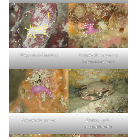
Polycera à 4 bandes
Coryphelle mauve et
Limacia clavigera
Coryphelle mauve
Etrilles – pré-
accouplement