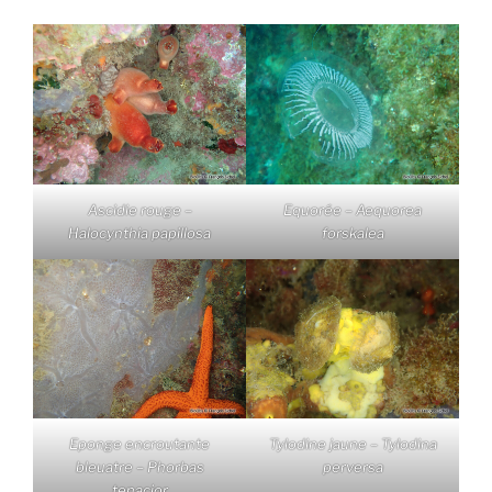
Ascidie rouge –
Equorée – Aequorea
Halocynthia papillosa
forskalea
Eponge encroutante
Tylodine jaune – Tylodina
bleuatre – Phorbas
perversa
tenacior