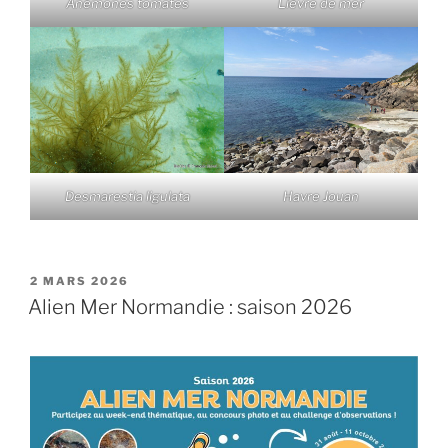
Anémones tomates
Lièvre de mer
Desmarestia ligulata
Havre Jouan
PUBLIÉ
2 MARS 2026
LE
Alien Mer Normandie : saison 2026