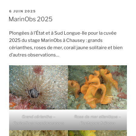
PUBLIÉ
6 JUIN 2025
LE
MarinObs 2025
Plongées à l’État et à Sud Longue-Ile pour la cuvée
2025 du stage MarinObs à Chausey : grands
cérianthes, roses de mer, corail jaune solitaire et bien
d’autres observations…
Grand cérianthe –
Rose de mer atlantique –
Cerianthus membranaceus
Pentapora foliacea