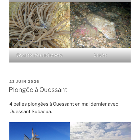
Crevette des anémones
Seiche
PUBLIÉ
23 JUIN 2026
LE
Plongée à Ouessant
4 belles plongées à Ouessant en mai dernier avec
Ouessant Subaqua.