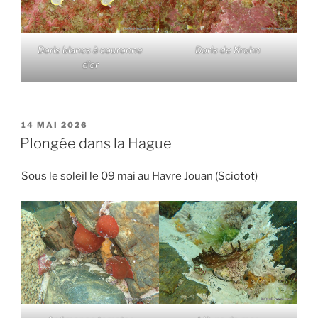
Doris blancs à couronne
Doris de Krohn
d’or
PUBLIÉ
14 MAI 2026
LE
Plongée dans la Hague
Sous le soleil le 09 mai au Havre Jouan (Sciotot)