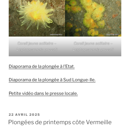
Corail jaune solitaire –
Corail jaune solitaire –
Leptopsammia pruvoti
Leptopsammia pruvoti
Diaporama de la plongée à l’Etat.
Diaporama de la plongée à Sud Longue-Ile.
Petite vidéo dans le presse locale.
PUBLIÉ
22 AVRIL 2025
LE
Plongées de printemps côte Vermeille