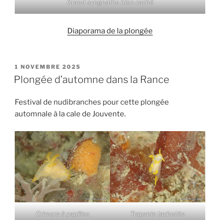
Grand syngnathe bien caché
Diaporama de la plongée
PUBLIÉ
1 NOVEMBRE 2025
LE
Plongée d’automne dans la Rance
Festival de nudibranches pour cette plongée
automnale à la cale de Jouvente.
Crimora à papilles
Trapanie tachetée