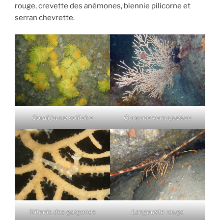
rouge, crevette des anémones, blennie pilicorne et
serran chevrette.
Corail jaune solitaire
Gorgone verruqueuse
Tritonie des gorgones
Langouste rouge