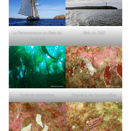
La Recouvrance en Baie de
Baie du Stiff
Lampaul
Forêt de laminaires
Polycère de Cornouailles