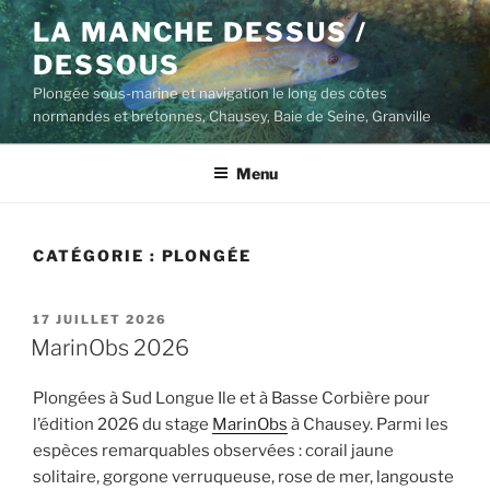
Aller
LA MANCHE DESSUS /
au
DESSOUS
contenu
principal
Plongée sous-marine et navigation le long des côtes
normandes et bretonnes, Chausey, Baie de Seine, Granville
Menu
CATÉGORIE :
PLONGÉE
PUBLIÉ
17 JUILLET 2026
LE
MarinObs 2026
Plongées à Sud Longue Ile et à Basse Corbière pour
l’édition 2026 du stage
MarinObs
à Chausey. Parmi les
espèces remarquables observées : corail jaune
solitaire, gorgone verruqueuse, rose de mer, langouste