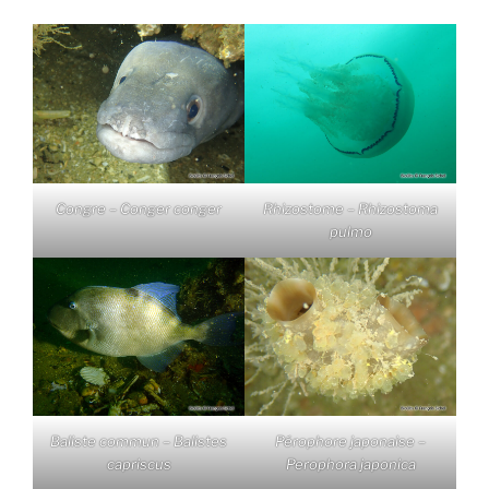
Congre – Conger conger
Rhizostome – Rhizostoma
pulmo
Baliste commun – Balistes
Pérophore japonaise –
capriscus
Perophora japonica