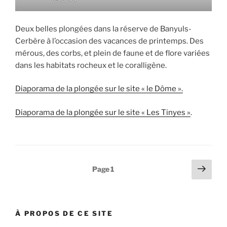
Deux belles plongées dans la réserve de Banyuls-
Cerbère à l’occasion des vacances de printemps. Des
mérous, des corbs, et plein de faune et de flore variées
dans les habitats rocheux et le coralligène.
Diaporama de la plongée sur le site « le Dôme ».
Diaporama de la plongée sur le site « Les Tinyes »
.
Pagination
Page
Page
1
suiv
des
publications
À PROPOS DE CE SITE