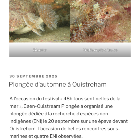
Bispire
Tripterygion jaune
PUBLIÉ
30 SEPTEMBRE 2025
LE
Plongée d’automne à Ouistreham
A l’occasion du festival « 48h tous sentinelles de la
mer », Caen-Ouistream Plongée a organisé une
plongée dédiée à la recherche d’espèces non
indigènes (ENI) le 20 septembre sur une épave devant
Ouistreham. L’occasion de belles rencontres sous-
marines et quatre ENI observées.