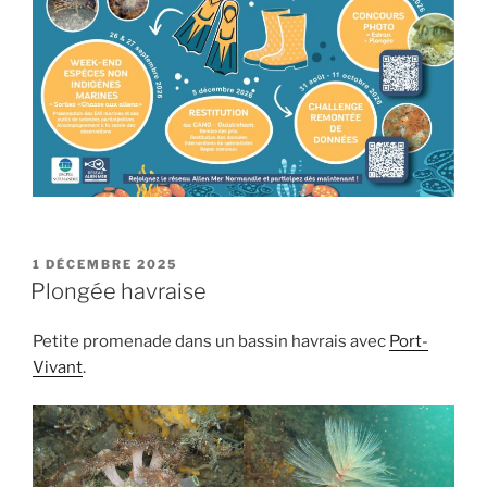
PUBLIÉ
1 DÉCEMBRE 2025
LE
Plongée havraise
Petite promenade dans un bassin havrais avec
Port-
Vivant
.