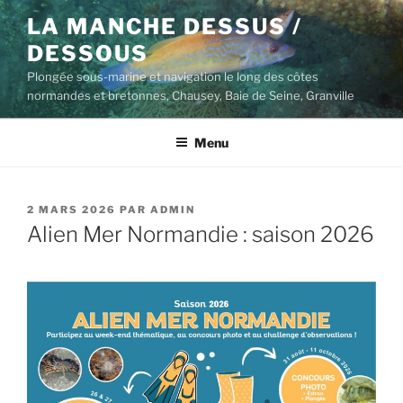
Aller
LA MANCHE DESSUS /
au
DESSOUS
contenu
principal
Plongée sous-marine et navigation le long des côtes
normandes et bretonnes, Chausey, Baie de Seine, Granville
Menu
PUBLIÉ
2 MARS 2026
PAR
ADMIN
LE
Alien Mer Normandie : saison 2026