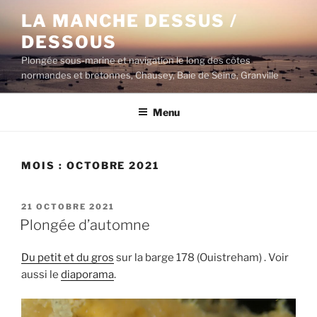
Aller
LA MANCHE DESSUS /
au
DESSOUS
contenu
principal
Plongée sous-marine et navigation le long des côtes
normandes et bretonnes, Chausey, Baie de Seine, Granville
Menu
MOIS :
OCTOBRE 2021
PUBLIÉ
21 OCTOBRE 2021
LE
Plongée d’automne
Du petit et du gros
sur la barge 178 (Ouistreham) . Voir
aussi le
diaporama
.