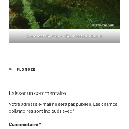
Loup, bar commum – Dicentrarchus labrax
CATÉGORIES
PLONGÉE
Laisser un commentaire
Votre adresse e-mail ne sera pas publiée.
Les champs
obligatoires sont indiqués avec
*
Commentaire
*