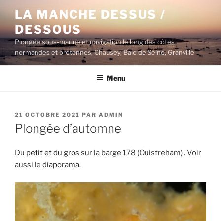
Aller
LA MANCHE DESSUS /
au
DESSOUS
contenu
principal
Plongée sous-marine et navigation le long des côtes
normandes et bretonnes, Chausey, Baie de Seine, Granville
Menu
PUBLIÉ
21 OCTOBRE 2021
PAR
ADMIN
LE
Plongée d’automne
Du petit et du gros
sur la barge 178 (Ouistreham) . Voir
aussi le
diaporama
.