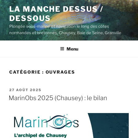
Aller
LA MANCHE DESSUS /
au
DESSOUS
contenu
principal
Plongée sous-marine et navigation le long des côtes
normandes et bretonnes, Chausey, Baie de Seine, Granville
Menu
CATÉGORIE :
OUVRAGES
PUBLIÉ
27 AOÛT 2025
LE
MarinObs 2025 (Chausey) : le bilan