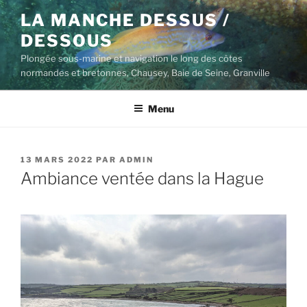
Aller
LA MANCHE DESSUS /
au
DESSOUS
contenu
principal
Plongée sous-marine et navigation le long des côtes
normandes et bretonnes, Chausey, Baie de Seine, Granville
Menu
PUBLIÉ
13 MARS 2022
PAR
ADMIN
LE
Ambiance ventée dans la Hague