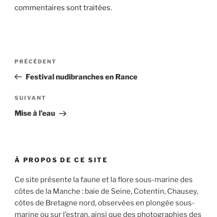
commentaires sont traitées
.
Navigation
Article
PRÉCÉDENT
de
précédent
Festival nudibranches en Rance
l’article
Article
SUIVANT
suivant
Mise à l’eau
À PROPOS DE CE SITE
Ce site présente la faune et la flore sous-marine des
côtes de la Manche : baie de Seine, Cotentin, Chausey,
côtes de Bretagne nord, observées en plongée sous-
marine ou sur l’estran, ainsi que des photographies des