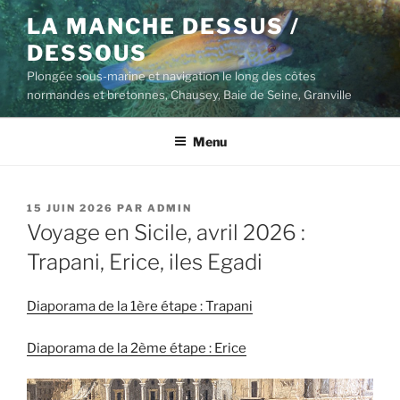
Aller
LA MANCHE DESSUS /
au
DESSOUS
contenu
principal
Plongée sous-marine et navigation le long des côtes
normandes et bretonnes, Chausey, Baie de Seine, Granville
Menu
PUBLIÉ
15 JUIN 2026
PAR
ADMIN
LE
Voyage en Sicile, avril 2026 :
Trapani, Erice, iles Egadi
Diaporama de la 1ère étape : Trapani
Diaporama de la 2ème étape : Erice