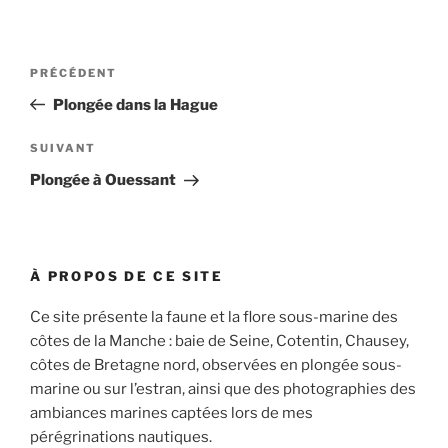
Navigation
Article
PRÉCÉDENT
de
précédent
Plongée dans la Hague
l’article
Article
SUIVANT
suivant
Plongée à Ouessant
À PROPOS DE CE SITE
Ce site présente la faune et la flore sous-marine des
côtes de la Manche : baie de Seine, Cotentin, Chausey,
côtes de Bretagne nord, observées en plongée sous-
marine ou sur l’estran, ainsi que des photographies des
ambiances marines captées lors de mes
pérégrinations nautiques.